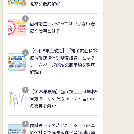
拡充を徹底解説
歯科衛生士がやってはいけない治
療や仕事とは？
【令和8年度改定】「電子的歯科診
療情報連携体制整備加算」とは？
ホームページ必須記載事項を徹底
解説！
【2025年最新】歯科技工士は年収5
00万？ やめた方がいいと言われ
る真実を解説
歯科医不足の時代がくる！？超高
齢化社会で高まる進化型歯科医療