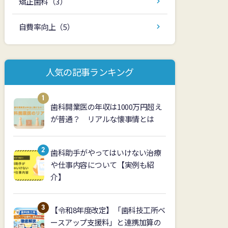
矯正歯科
（3）
自費率向上
（5）
人気の記事ランキング
歯科開業医の年収は1000万円超え
が普通？ リアルな懐事情とは
歯科助手がやってはいけない治療
や仕事内容について【実例も紹
介】
【令和8年度改定】「歯科技工所ベ
ースアップ支援料」と連携加算の